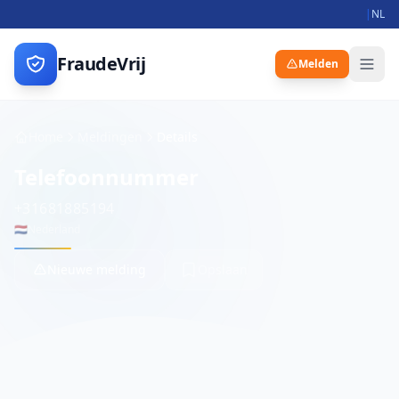
|
NL
FraudeVrij
Melden
Home
Meldingen
Details
Telefoonnummer
+31681885194
🇳🇱
Nederland
Nieuwe melding
Opslaan