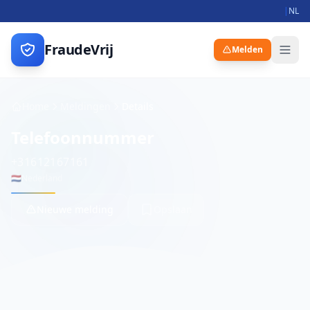
|
NL
FraudeVrij
Melden
Home
Meldingen
Details
Telefoonnummer
+31612167161
🇳🇱
Nederland
Nieuwe melding
Opslaan