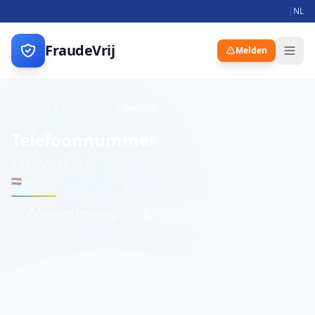
|
NL
FraudeVrij
Melden
Home
Meldingen
Details
Telefoonnummer
+31650566311
🇳🇱
Nederland
Nieuwe melding
Opslaan