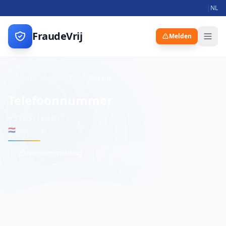
|
NL
FraudeVrij
Melden
Home
Meldingen
Details
Telefoonnummer
+31631166832
🇳🇱
Nederland
Nieuwe melding
Opslaan