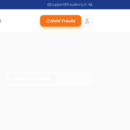
support@fraudevrij.nl
|
NL
t
Meld Fraude
Nieuwe melding
Opslaan