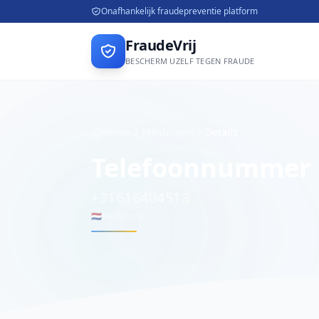
Onafhankelijk fraudepreventie platform
FraudeVrij
BESCHERM UZELF TEGEN FRAUDE
Home
Meldingen
Details
Telefoonnummer
+31616404513
🇳🇱
Nederland